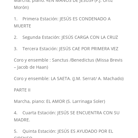
M
archa, piano
: «EN MANOS DE JESUS» (F.J. Ortíz
Morón)
1.
Primera Estación: JESÚS ES CONDENADO A
MUERTE
2.
Segunda Estación: JESÚS CARGA CON LA CRUZ
3.
Tercera Estación: JESÚS CAE POR PRIMERA VEZ
Coro y
ensemble
: Sanctus /Benedictus (
Missa
Brevis
– Jacob de
Haan
)
Coro y
ensemble
: LA SAETA. (J.M. Serrat/ A. Machado)
PARTE II
Marcha, piano
: EL AMOR (S.
Larrinaga
Soler)
4.
Cuarta Estación: JESÚS SE ENCUENTRA CON SU
MADRE.
5.
Quinta Estación: JESÚS ES AYUDADO POR EL