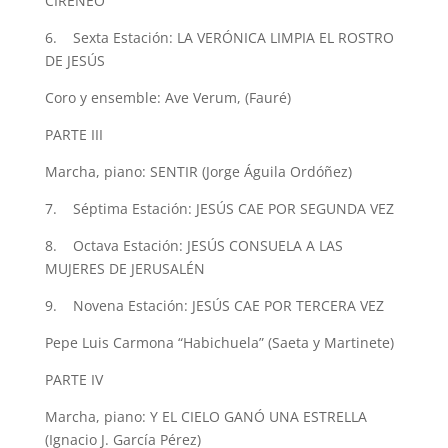
CIRENEO
6.
Sexta Estación: LA VERÓNICA LIMPIA EL ROSTRO
DE JESÚS
Coro y ensemble
: A
ve Verum,
(Fauré)
PARTE III
Marcha, piano
: SENTIR (Jorge Águila Ordóñez)
7.
Séptima Estación: JESÚS CAE POR SEGUNDA VEZ
8.
Octava Estación: JESÚS CONSUELA A LAS
MUJERES DE JERUSALÉN
9.
Novena Estación: JESÚS CAE POR TERCERA VEZ
Pepe Luis Carmona “Habichuela” (Saeta y Martinete)
PARTE IV
Marcha, piano
: Y EL CIELO GANÓ UNA ESTRELLA
(Ignacio J. García Pérez)