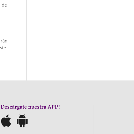
n de
e
drán
ste
¡Descárgate nuestra APP!