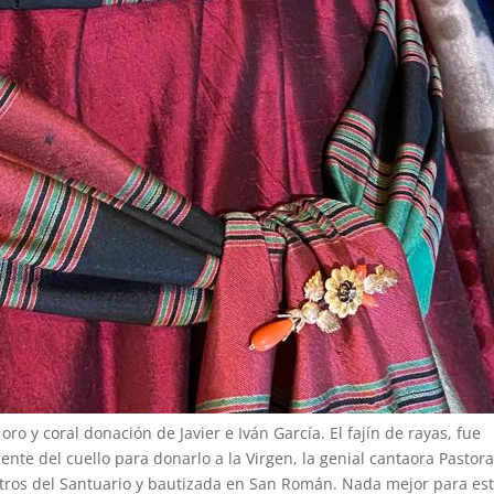
oro y coral donación de Javier e Iván García. El fajín de rayas, fue
ente del cuello para donarlo a la Virgen, la genial cantaora Pastor
etros del Santuario y bautizada en San Román. Nada mejor para es