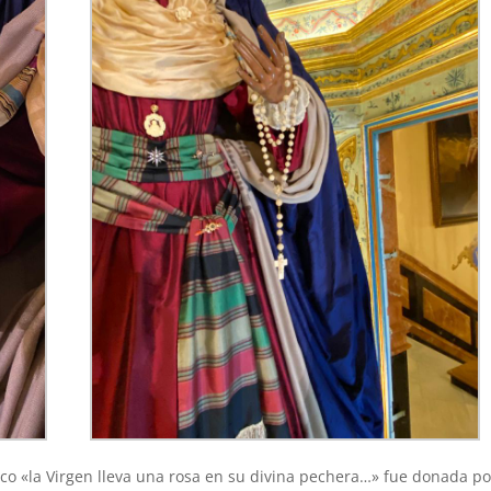
cico «la Virgen lleva una rosa en su divina pechera…» fue donada po