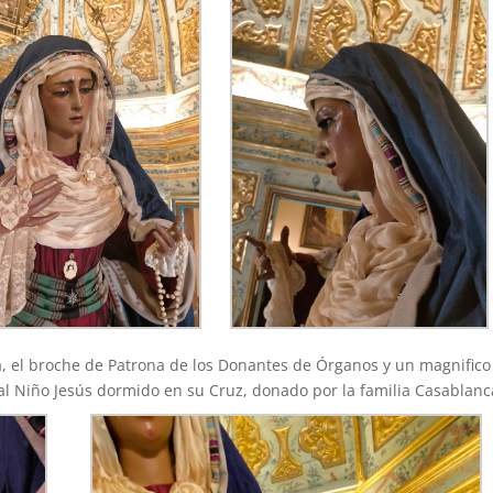
, el broche de Patrona de los Donantes de Órganos y un magnifico
a al Niño Jesús dormido en su Cruz, donado por la familia Casablanc