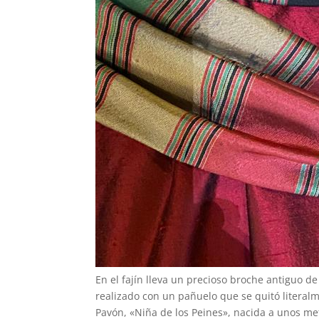
En el fajín lleva un precioso broche antiguo de 
realizado con un pañuelo que se quitó literalm
Pavón, «Niña de los Peines», nacida a unos m