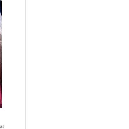
a
tas