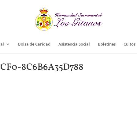
cal
Bolsa de Caridad
Asistencia Social
Boletines
Cultos
8CF0-8C6B6A35D788