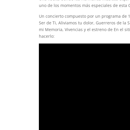
uno de los momentos más especiales de esta
Un concierto compuesto por un programa de 10
Ser de Ti, Aliviamos tu dolor, Guerreros de la 
mi Memoria, Vivencias y el estreno de En el si
hacerlo: