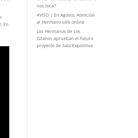
nos toca?
AVISO | En Agosto, Atención
e
al Hermano sólo online
!, En
Los Hermanos de Los
Gitanos aprueban el futuro
proyecto de Sala Expositiva