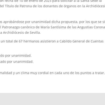
on fecha de 10 de enero de 2023 para solicitar a la Santa Sede la
del Título de Patrona de los donantes de órganos en la Archidióces
nos aprobándose por unanimidad dicha propuesta, por los que se s
r el Patronazgo canónico de María Santísima de las Angustias Coron
 Archidiócesis de Sevilla.
, un total de 67 hermanos asistieron a Cabildo General de Cuentas
bado por unanimidad.
obado por unanimidad.
malidad y un clima muy cordial en cada uno de los puntos a tratar