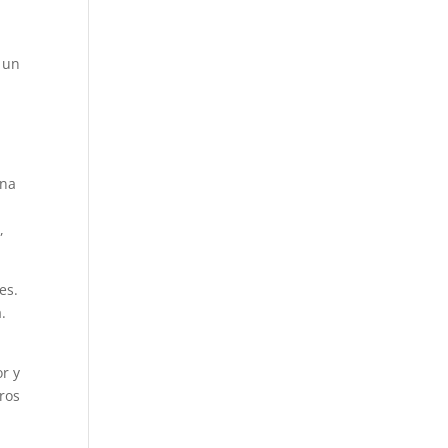
 un
una
,
es.
.
r y
ros