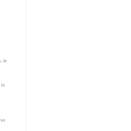
, le
 lo
rvo