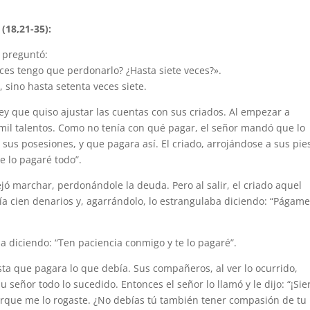
(18,21-35):
 preguntó:
es tengo que perdonarlo? ¿Hasta siete veces?».
, sino hasta setenta veces siete.
 rey que quiso ajustar las cuentas con sus criados. Al empezar a
 mil talentos. Como no tenía con qué pagar, el señor mandó que lo
 sus posesiones, y que pagara así. El criado, arrojándose a sus pies
e lo pagaré todo”.
jó marchar, perdonándole la deuda. Pero al salir, el criado aquel
 cien denarios y, agarrándolo, lo estrangulaba diciendo: “Págame
a diciendo: “Ten paciencia conmigo y te lo pagaré”.
asta que pagara lo que debía. Sus compañeros, al ver lo ocurrido,
señor todo lo sucedido. Entonces el señor lo llamó y le dijo: “¡Sie
rque me lo rogaste. ¿No debías tú también tener compasión de tu