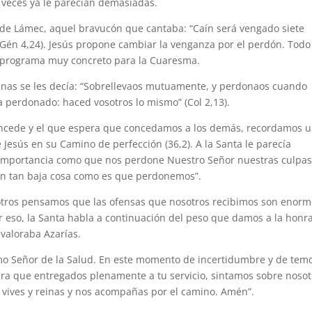
e veces ya le parecían demasiadas.
de Lámec, aquel bravucón que cantaba: “Caín será vengado siete
 (Gén 4,24). Jesús propone cambiar la venganza por el perdón. Todo
Un programa muy concreto para la Cuaresma.
anas se les decía: “Sobrellevaos mutuamente, y perdonaos cuando
a perdonado: haced vosotros lo mismo” (Col 2,13).
concede y el que espera que concedamos a los demás, recordamos 
Jesús en su Camino de perfección (36,2). A la Santa le parecía
 importancia como que nos perdone Nuestro Señor nuestras culpas
on tan baja cosa como es que perdonemos”.
osotros pensamos que las ofensas que nosotros recibimos son enorm
eso, la Santa habla a continuación del peso que damos a la honra
valoraba Azarías.
mo Señor de la Salud. En este momento de incertidumbre y de temo
ra que entregados plenamente a tu servicio, sintamos sobre nosot
e vives y reinas y nos acompañas por el camino. Amén”.