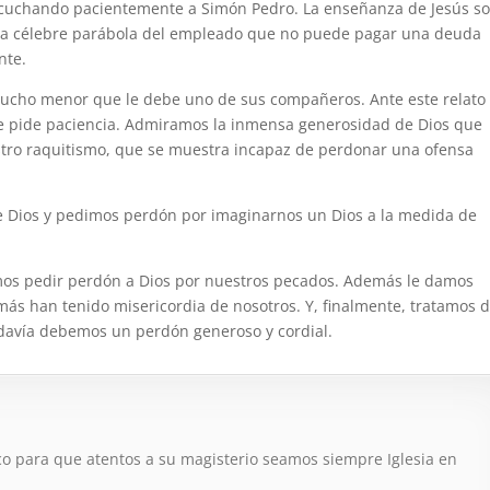
cuchando pacientemente a Simón Pedro. La enseñanza de Jesús s
 la célebre parábola del empleado que no puede pagar una deuda
nte.
mucho menor que le debe uno de sus compañeros. Ante este relato
ue pide paciencia. Admiramos la inmensa generosidad de Dios que
ro raquitismo, que se muestra incapaz de perdonar una ofensa
e Dios y pedimos perdón por imaginarnos un Dios a la medida de
mos pedir perdón a Dios por nuestros pecados. Además le damos
más han tenido misericordia de nosotros. Y, finalmente, tratamos 
odavía debemos un perdón generoso y cordial.
sco para que atentos a su magisterio seamos siempre Iglesia en