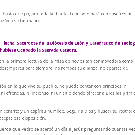
gos hasta que pagara toda la deuda. Lo mismo hará con vosotros mi
orazón a su hermano».
Flecha, Sacerdote de la Diócesis de León y Catedrático de Teolog
 hubiese Ocupado la Sagrada Cátedra.
 en la primera lectura de la misa de hoy es tan conmovedora como
 desampares para siempre, no rompas tu alianza, no apartes de
ión en la que vive su pueblo, no puede contar con príncipes, ni
s, ni ofrendas, ni incienso, ni un sitio donde ofrecer a Dios las primi
 contrito y un espíritu humilde. Seguir a Dios y buscar su rostro: 
acepte esa disposición.
ecuerda que Pedro se acercó un día a Jesús preguntando cuántas ve