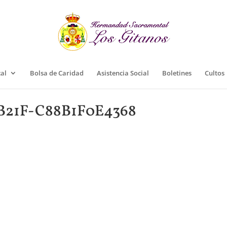
cal
Bolsa de Caridad
Asistencia Social
Boletines
Cultos
B21F-C88B1F0E4368