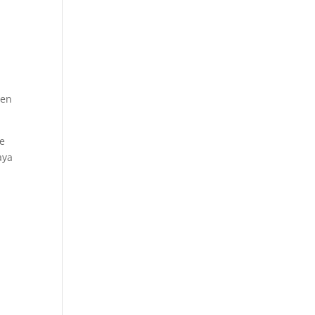
 en
de
aya