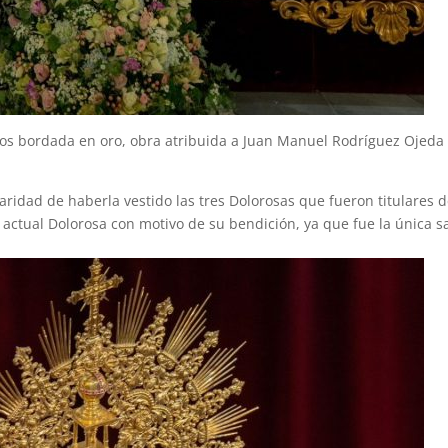
eos bordada en oro, obra atribuida a Juan Manuel Rodríguez Ojeda
ularidad de haberla vestido
las
tres
Dolorosas que fueron titulares 
 actual Dolorosa con motivo de su bendición, ya que fue la única s