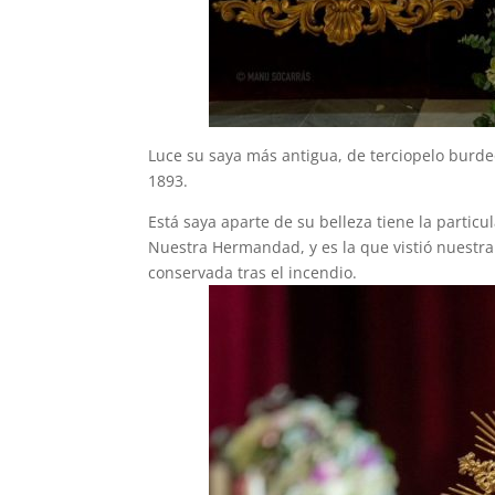
Luce su saya más antigua, de terciopelo burd
1893.
Está saya aparte de su belleza tiene la partic
Nuestra Hermandad, y es la que vistió nuestra
conservada tras el incendio.