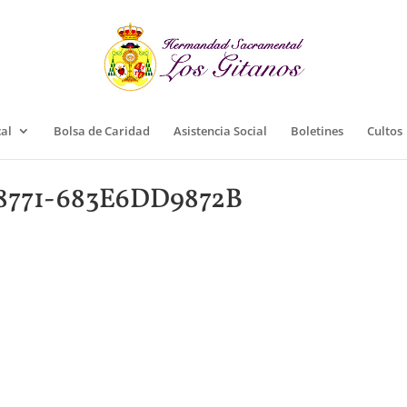
cal
Bolsa de Caridad
Asistencia Social
Boletines
Cultos
8771-683E6DD9872B