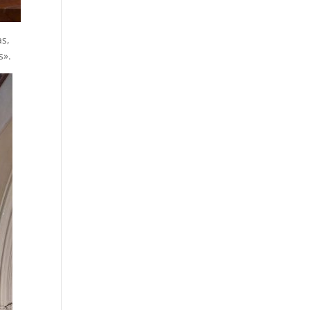
as,
s».