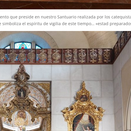
nto que preside en nuestro Santuario realizada por los catequist
 simboliza el espíritu de vigilia de este tiempo… «estad preparado