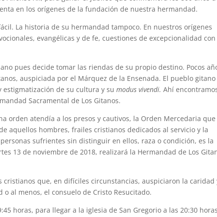
enta en los orígenes de la fundación de nuestra hermandad.
s fácil. La historia de su hermandad tampoco. En nuestros orígenes
ionales, evangélicas y de fe, cuestiones de excepcionalidad con
tiano pues decide tomar las riendas de su propio destino. Pocos añ
tanos, auspiciada por el Márquez de la Ensenada. El pueblo gitano
y estigmatización de su cultura y su
modus vivendi.
Ahí encontramos
ermandad Sacramental de Los Gitanos.
a orden atendía a los presos y cautivos, la Orden Mercedaria que
e aquellos hombres, frailes cristianos dedicados al servicio y la
ersonas sufrientes sin distinguir en ellos, raza o condición, es la
rtes 13 de noviembre de 2018, realizará la Hermandad de Los Gita
ristianos que, en difíciles circunstancias, auspiciaron la caridad 
d o al menos, el consuelo de Cristo Resucitado.
:45 horas, para llegar a la iglesia de San Gregorio a las 20:30 hora