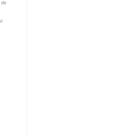
s de
sí