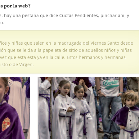
s por la web?
, hay una pestaña que dice Cuotas Pendientes, pinchar ahí, y
o.
 niños y niñas que salen en la madrugada del Viernes Santo desde
ón que se le da a la papeleta de sitio de aquellos niños y niñas
 vez que esta está ya en la calle. Estos hermanos y hermanas
sto o de Virgen.