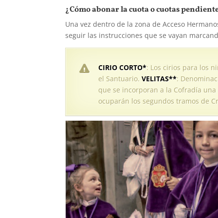
¿Cómo abonar la cuota o cuotas pendiente
Una vez dentro de la zona de Acceso Hermanos
seguir las instrucciones que se vayan marcand
CIRIO CORTO*
: Los cirios para los
el Santuario.
VELITAS**
: Denominaci
que se incorporan a la Cofradía una
ocuparán los segundos tramos de Cri