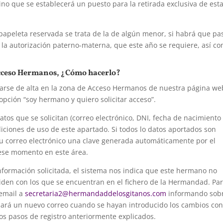
ino que se establecerá un puesto para la retirada exclusiva de est
 papeleta reservada se trata de la de algún menor, si habrá que pa
r la autorización paterno-materna, que este año se requiere, así c
 Acceso Hermanos, ¿Cómo hacerlo?
rse de alta en la zona de Acceso Hermanos de nuestra página we
 opción “soy hermano y quiero solicitar acceso”.
atos que se solicitan (correo electrónico, DNI, fecha de nacimiento
ndiciones de uso de este apartado. Si todos lo datos aportados son
su correo electrónico una clave generada automáticamente por el
ese momento en este área.
información solicitada, el sistema nos indica que este hermano no
nciden con los que se encuentran en el fichero de la Hermandad. Pa
email a
secretaria2@hermandaddelosgitanos.com
informando sob
nviará un nuevo correo cuando se hayan introducido los cambios con
los pasos de registro anteriormente explicados.