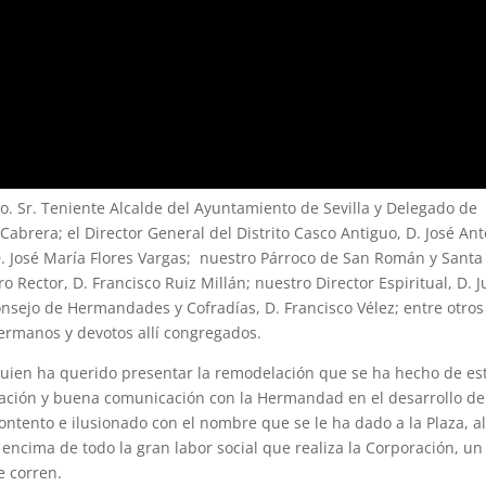
mo. Sr. Teniente Alcalde del Ayuntamiento de Sevilla y Delegado de
Cabrera; el Director General del Distrito Casco Antiguo, D. José An
 José María Flores Vargas; nuestro Párroco de San Román y Santa
o Rector, D. Francisco Ruiz Millán; nuestro Director Espiritual, D. 
nsejo de Hermandades y Cofradías, D. Francisco Vélez; entre otros
ermanos y devotos allí congregados.
 quien ha querido presentar la remodelación que se ha hecho de es
ación y buena comunicación con la Hermandad en el desarrollo de
ntento e ilusionado con el nombre que se le ha dado a la Plaza, a
cima de todo la gran labor social que realiza la Corporación, un
e corren.