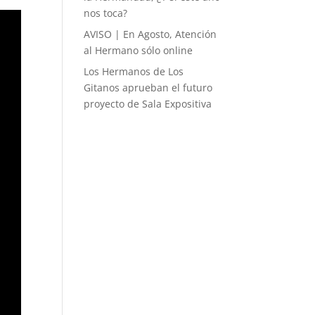
nos toca?
AVISO | En Agosto, Atención
al Hermano sólo online
Los Hermanos de Los
Gitanos aprueban el futuro
proyecto de Sala Expositiva