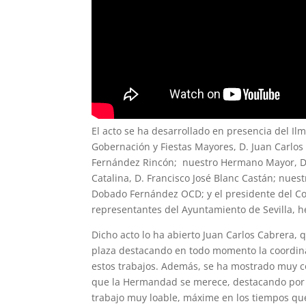
El acto se ha desarrollado en presencia del Il
Gobernación y Fiestas Mayores, D. Juan Carlos 
Fernández Rincón; nuestro Hermano Mayor, D.
Catalina, D. Francisco José Blanc Castán; nuestr
Dobado Fernández OCD; y el presidente del Co
representantes del Ayuntamiento de Sevilla, h
Dicho acto lo ha abierto Juan Carlos Cabrera,
plaza destacando en todo momento la coordin
estos trabajos. Además, se ha mostrado muy co
que la Hermandad se merece, destacando por en
trabajo muy loable, máxime en los tiempos qu