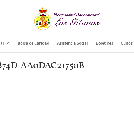
cal
Bolsa de Caridad
Asistencia Social
Boletines
Cultos
-B74D-AA0DAC21750B