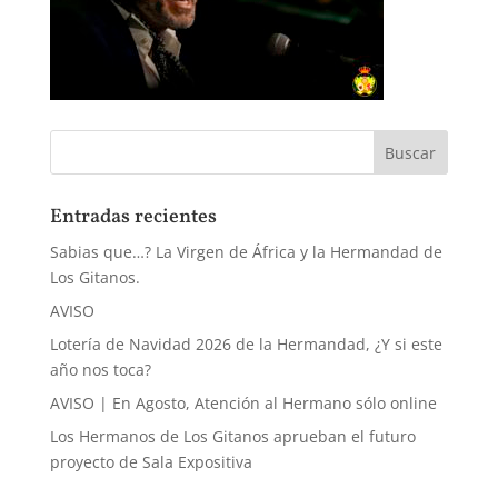
Entradas recientes
Sabias que…? La Virgen de África y la Hermandad de
Los Gitanos.
AVISO
Lotería de Navidad 2026 de la Hermandad, ¿Y si este
año nos toca?
AVISO | En Agosto, Atención al Hermano sólo online
Los Hermanos de Los Gitanos aprueban el futuro
proyecto de Sala Expositiva