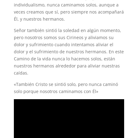
individualismo, nunca caminamos solos, aunque a
veces creamos que sí, pero siempre nos acompañará
Él, y nuestros hermanos.
Señor también sintió la soledad en algún momento,
pero nosotros somos sus Cirineos y aliviamos su
dolor y sufrimiento cuando intentamos aliviar el
dolor y el sufrimiento de nuestros hermanos. En este
Camino de la vida nunca lo hacemos solos, están
nuestros hermanos alrededor para aliviar nuestras
caídas.
«También Cristo se sintió solo, pero nunca caminó
solo porque nosotros caminamos con Él»