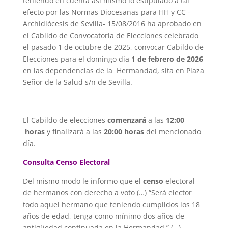
teniendo en cuenta así mismo lo estipulado a tal
efecto por las Normas Diocesanas para HH y CC -
Archidiócesis de Sevilla- 15/08/2016 ha aprobado en
el Cabildo de Convocatoria de Elecciones celebrado
el pasado 1 de octubre de 2025, convocar Cabildo de
Elecciones para el domingo día
1 de febrero de 2026
en las dependencias de la Hermandad, sita en Plaza
Señor de la Salud s/n de Sevilla.
El Cabildo de elecciones
comenzará
a las
12:00
horas
y finalizará a las
20:00 horas
del mencionado
día.
Consulta Censo Electoral
Del mismo modo le informo que el
censo
electoral
de hermanos con derecho a voto (…) “Será elector
todo aquel hermano que teniendo cumplidos los 18
años de edad, tenga como mínimo dos años de
antigüedad continuada en la Hermandad.” (…)