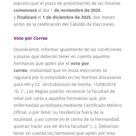
expreso que el plazo de presentación de las mismas
comenzará
el día 1
de noviembre de 2025
y
finalizará
el
1
de
diciembre de 2025
, dos meses
antes de la celebración del Cabildo de Elecciones.
Voto por Correo
Quisiéramos informar igualmente de las condiciones
y plazos que deberán te
ner en cuenta aquellos
hermanos
que opten por el
voto por
correo,
modalidad que en estas elecciones s
e
regulará por lo estipulado en
las Normas diocesanas
para HH y CC -Archidiócesis de Sevilla- 15/08/2016
16,
(“…Las Reglas podrán reconocer
la facultad de
votar por carta a aquellos hermanos que, por
enfermedad
acreditada mediante Certificado
Médico
Oficial, o por tener su residencia fuera de la
localidad, y así conste en el
censo de la hermandad,
quieran
hacer uso de dicha facultad” (…). Debiendo
tener en cuenta los herman
os que opten por esta