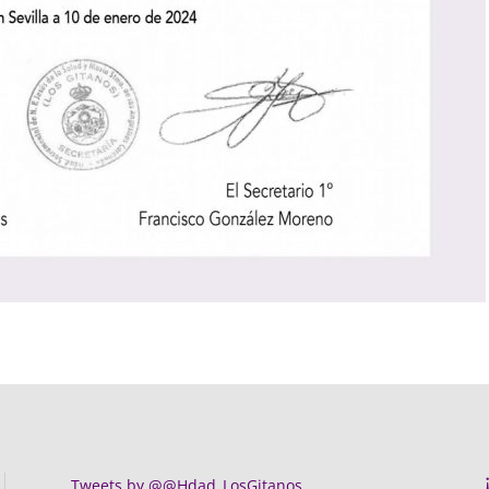
Tweets by @@Hdad_LosGitanos