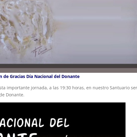
n de Gracias Día Nacional del Donante
sta importante jornada, a las 19:30 horas, en nuestro Santuario ser
 de Donante.