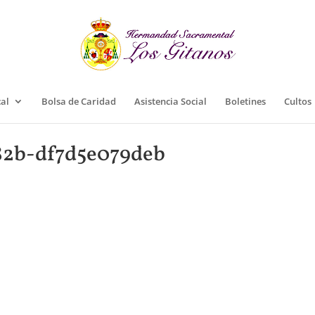
cal
Bolsa de Caridad
Asistencia Social
Boletines
Cultos
82b-df7d5e079deb