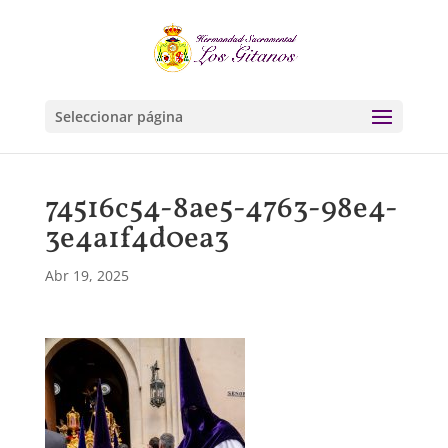
Seleccionar página
74516c54-8ae5-4763-98e4-
3e4a1f4d0ea3
Abr 19, 2025