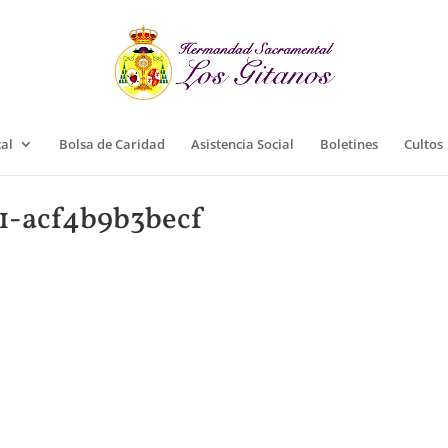
cal
Bolsa de Caridad
Asistencia Social
Boletines
Cultos
51-acf4b9b3becf